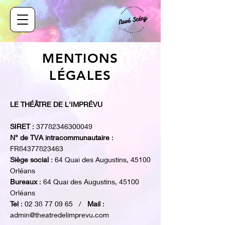
MENTIONS
LÉGALES
LE THÉÂTRE DE L'IMPRÉVU
SIRET
:
37782346300049
N° de TVA intracommunautaire
:
FR84377823463
Siège social
: 64 Quai des Augustins, 45100
Orléans
Bureaux
: 64 Quai des Augustins, 45100
Orléans
Tel
:
02 38 77 09 65
/
Mail
:
admin@theatredelimprevu.com