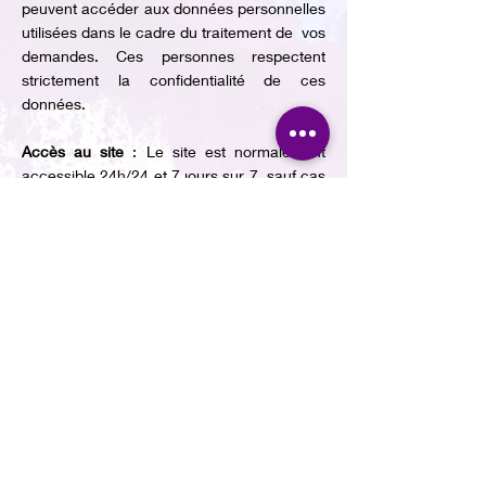
peuvent accéder aux données personnelles
utilisées dans le cadre du traitement de vos
demandes. Ces personnes respectent
strictement la confidentialité de ces
données.
Accès au site
: Le site est normalement
accessible 24h/24 et 7 jours sur 7, sauf cas
de force majeure ou maintenance
technique. La responsabilité de l'éditeur ne
saurait être engagée en cas d'impossibilité
d'accès ; l'utilisateur accepte que l'éditeur
ne soit pas responsable des interruptions et
des conséquences qui peuvent en
découler.
(MAJ mai 2024.)