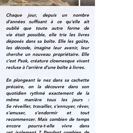
Chaque jour, depuis un nombre
d’années suffisant
à ce qu’elle ait
oublié que toute autre forme de
vie
était possible, elle trie les livres
déposés dans sa
boîte. Elle les goûte,
les décode, imagine leur
avenir, leur
cherche un nouveau propriétaire.
Elle
c’est Psok, créature clownesque vivant
recluse
à l’arrière d’une boîte à livres.
En plongeant le nez dans sa cachette
précaire, on
la découvre dans son
quotidien rythmé
exactement de la
même manière tous les jours :
Se
réveiller, travailler, s’ennuyer, rêver,
s’amuser,
s’endormir et tout
recommencer. Mais combien de
temps
encore pourra-t-elle vivre dans
cet
isolement ? Pendant combien de