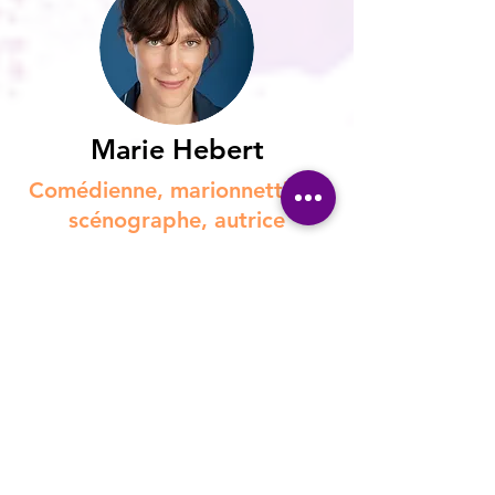
Marie Hebert
Comédienne, marionnettiste,
scénographe, autrice
Marie Hebert est comédienne,
marionnettiste et scénographe. Après
une formation au jeu d’acteur,
à l’école
Claude Mathieu, Marie Hebert intègre
plusieurs compagnies,
Le temps est
incertain mais on joue quand même
,
Hocemo Théâtre
avec lesquelles elle
joue Molière, Melquiot, Anouilh, Hanok
Lévin.
Elle fait ensuite un pas de côté en
s'initiant au théâtre d’objets et de