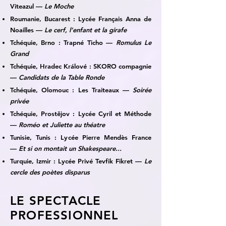
Viteazul —
Le Moche
Roumanie, Bucarest : Lycée Français Anna de
Noailles —
Le cerf, l’enfant et la girafe
Tchéquie, Brno : Trapné Ticho —
Romulus Le
Grand
Tchéquie, Hradec Králové : SKORO compagnie
—
Candidats de la Table Ronde
Tchéquie, Olomouc : Les Traiteaux —
Soirée
privée
Tchéquie, Prostějov : Lycée Cyril et Méthode
—
Roméo et Juliette au théatre
Tunisie, Tunis : Lycée Pierre Mendès France
—
Et si on montait un Shakespeare...
Turquie, Izmir : Lycée Privé Tevfik Fikret —
Le
cercle des poètes disparus
LE SPECTACLE
PROFESSIONNEL